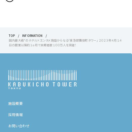
TOP
INFORMATION
国内最大級*のホテル×エンタメ施設からなる「東急歌舞伎町タワー」 ２０２３年４月１４
日の開業以降約１ヶ月で来館者数１００万人を突破！
施設概要
採用情報
お問い合わせ