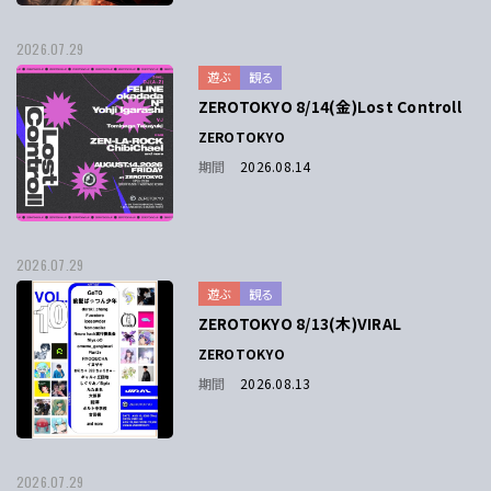
2026.07.29
遊ぶ
観る
ZEROTOKYO 8/14(金)Lost Controll
ZEROTOKYO
期間
2026.08.14
2026.07.29
遊ぶ
観る
ZEROTOKYO 8/13(木)VIRAL
ZEROTOKYO
期間
2026.08.13
2026.07.29