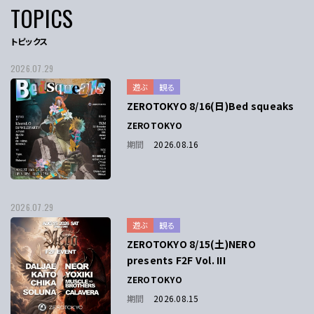
TOPICS
トピックス
2026.07.29
遊ぶ
観る
ZEROTOKYO 8/16(日)Bed squeaks
ZEROTOKYO
期間
2026.08.16
2026.07.29
遊ぶ
観る
ZEROTOKYO 8/15(土)NERO
presents F2F Vol. III
ZEROTOKYO
期間
2026.08.15