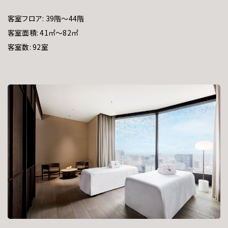
客室フロア: 39階～44階
客室面積: 41㎡～82㎡
客室数: 92室