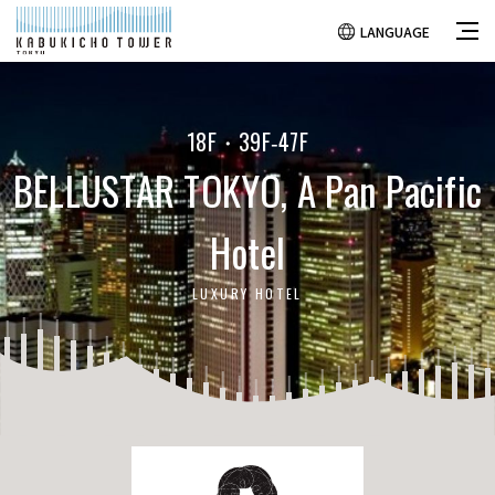
LANGUAGE
18F・39F‐47F
BELLUSTAR TOKYO, A Pan Pacific
Hotel
LUXURY HOTEL