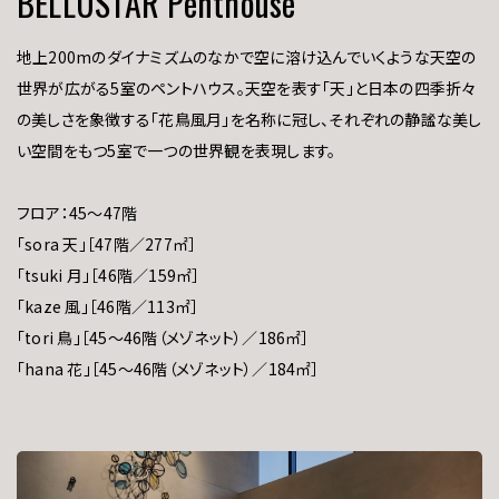
BELLUSTAR Penthouse
地上200mのダイナミズムのなかで空に溶け込んでいくような天空の
世界が広がる5室のペントハウス。天空を表す「天」と日本の四季折々
の美しさを象徴する「花鳥風月」を名称に冠し、それぞれの静謐な美し
い空間をもつ5室で一つの世界観を表現します。
フロア：45～47階
「sora 天」［47階／277㎡］
「tsuki 月」［46階／159㎡］
「kaze 風」［46階／113㎡］
「tori 鳥」［45～46階（メゾネット）／186㎡］
「hana 花」［45～46階（メゾネット）／184㎡］