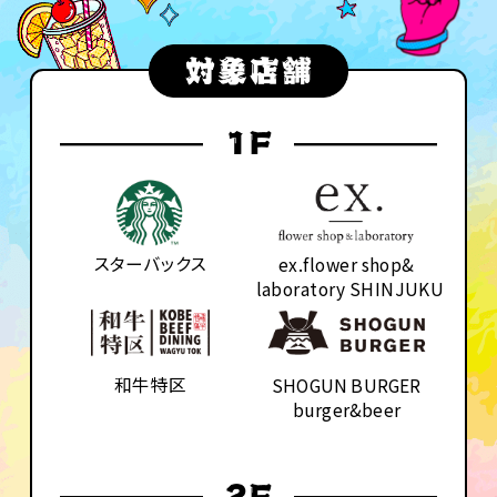
スターバックス
ex.flower shop&
laboratory SHINJUKU
和牛特区
SHOGUN BURGER
burger&beer